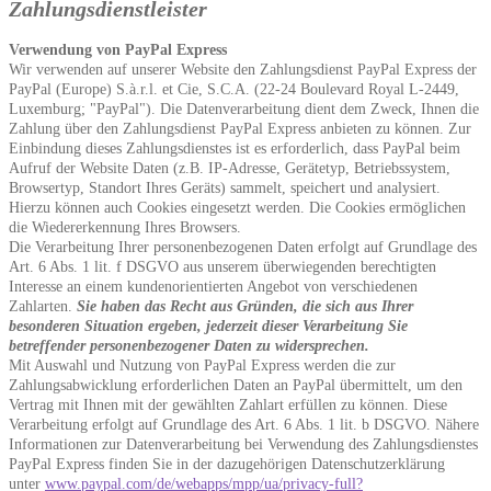
Zahlungsdienstleister
Verwendung von PayPal Express
Wir verwenden auf unserer Website den Zahlungsdienst PayPal Express der
PayPal (Europe) S.à.r.l. et Cie, S.C.A. (22-24 Boulevard Royal L-2449,
Luxemburg; "PayPal"). Die Datenverarbeitung dient dem Zweck, Ihnen die
Zahlung über den Zahlungsdienst PayPal Express anbieten zu können. Zur
Einbindung dieses Zahlungsdienstes ist es erforderlich, dass PayPal beim
Aufruf der Website Daten (z.B. IP-Adresse, Gerätetyp, Betriebssystem,
Browsertyp, Standort Ihres Geräts) sammelt, speichert und analysiert.
Hierzu können auch Cookies eingesetzt werden. Die Cookies ermöglichen
die Wiedererkennung Ihres Browsers.
Die Verarbeitung Ihrer personenbezogenen Daten erfolgt auf Grundlage des
Art. 6 Abs. 1 lit. f DSGVO aus unserem überwiegenden berechtigten
Interesse an einem kundenorientierten Angebot von verschiedenen
Zahlarten.
Sie haben das Recht aus Gründen, die sich aus Ihrer
besonderen Situation ergeben, jederzeit dieser Verarbeitung Sie
betreffender personenbezogener Daten zu widersprechen.
Mit Auswahl und Nutzung von PayPal Express werden die zur
Zahlungsabwicklung erforderlichen Daten an PayPal übermittelt, um den
Vertrag mit Ihnen mit der gewählten Zahlart erfüllen zu können. Diese
Verarbeitung erfolgt auf Grundlage des Art. 6 Abs. 1 lit. b DSGVO. Nähere
Informationen zur Datenverarbeitung bei Verwendung des Zahlungsdienstes
PayPal Express finden Sie in der dazugehörigen Datenschutzerklärung
unter
www.paypal.com/de/webapps/mpp/ua/privacy-full?