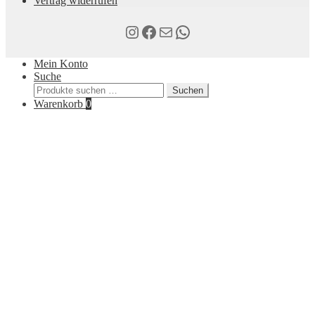
Vertrag widerrufen
Instagram
Facebook
E-Mail
WhatsApp
Mein Konto
Suche
Suchen
Suchen
nach:
Warenkorb
0