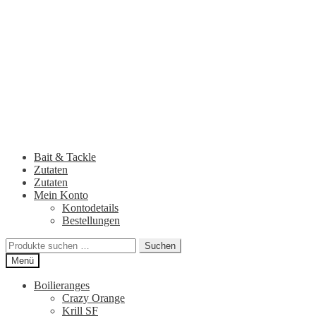
Zur
Zum
Navigation
Inhalt
springen
springen
Bait & Tackle
Zutaten
Zutaten
Mein Konto
Kontodetails
Bestellungen
Suchen
Suchen
nach:
Menü
Boilieranges
Crazy Orange
Krill SF