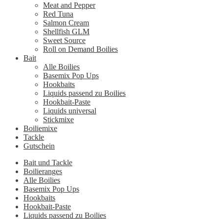
Meat and Pepper
Red Tuna
Salmon Cream
Shellfish GLM
Sweet Source
Roll on Demand Boilies
Bait
Alle Boilies
Basemix Pop Ups
Hookbaits
Liquids passend zu Boilies
Hookbait-Paste
Liquids universal
Stickmixe
Boiliemixe
Tackle
Gutschein
Bait und Tackle
Boilieranges
Alle Boilies
Basemix Pop Ups
Hookbaits
Hookbait-Paste
Liquids passend zu Boilies