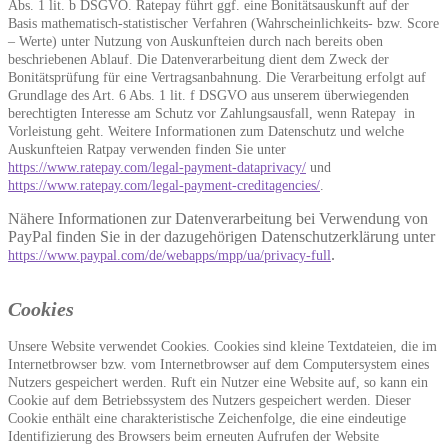
Abs. 1 lit. b DSGVO. Ratepay führt ggf. eine Bonitätsauskunft auf der
Basis mathematisch-statistischer Verfahren (Wahrscheinlichkeits- bzw. Score
– Werte) unter Nutzung von Auskunfteien durch nach bereits oben
beschriebenen Ablauf. Die Datenverarbeitung dient dem Zweck der
Bonitätsprüfung für eine Vertragsanbahnung. Die Verarbeitung erfolgt auf
Grundlage des Art. 6 Abs. 1 lit. f DSGVO aus unserem überwiegenden
berechtigten Interesse am Schutz vor Zahlungsausfall, wenn Ratepay in
Vorleistung geht. Weitere Informationen zum Datenschutz und welche
Auskunfteien Ratpay verwenden finden Sie unter
https://www.ratepay.com/legal-payment-dataprivacy/
und
https://www.ratepay.com/legal-payment-creditagencies/
.
Nähere Informationen zur Datenverarbeitung bei Verwendung von
PayPal finden Sie in der dazugehörigen Datenschutzerklärung unter
.
https://www.paypal.com/de/webapps/mpp/ua/privacy-full
Cookies
Unsere Website verwendet Cookies. Cookies sind kleine Textdateien, die im
Internetbrowser bzw. vom Internetbrowser auf dem Computersystem eines
Nutzers gespeichert werden. Ruft ein Nutzer eine Website auf, so kann ein
Cookie auf dem Betriebssystem des Nutzers gespeichert werden. Dieser
Cookie enthält eine charakteristische Zeichenfolge, die eine eindeutige
Identifizierung des Browsers beim erneuten Aufrufen der Website