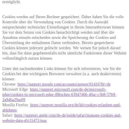
ermöglicht.
Cookies werden auf Ihrem Rechner gespeichert. Daher haben Sie die volle
Kontrolle über die Verwendung von Cookies. Durch die Auswahl
entsprechender technischer Einstellungen in Ihrem Internetbrowser können
Sie vor dem Setzen von Cookies benachrichtigt werden und über die
Annahme einzeln entscheiden sowie die Speicherung der Cookies und
Übermittlung der enthaltenen Daten verhindern. Bereits gespeicherte
Cookies können jederzeit gelöscht werden. Wir weisen Sie jedoch darauf
hin, dass Sie dann gegebenenfalls nicht sämtliche Funktionen dieser Website
vollumfänglich nutzen können.
Unter den nachstehenden Links können Sie sich informieren, wie Sie die
Cookies bei den wichtigsten Browsern verwalten (u.a. auch deaktivieren)
können:
Chrome:
https://support.google.com/accounts/answer/61416?hl=de
Microsoft Edge:
https://support.microsoft.com/de-de/microsoft-
edge/cookies-in-microsoft-edge-lB6schen-63947406-40ac-c3b8-57b9-
2a946a29ae09
Mozilla Firefox:
https://support.mozilla.org/de/kb/cookies-erlauben-und-
ablehnen
Safari:
https://support.apple.com/de-de/guide/safari/manage-cookies-and-
website-data-sfri11471/mac