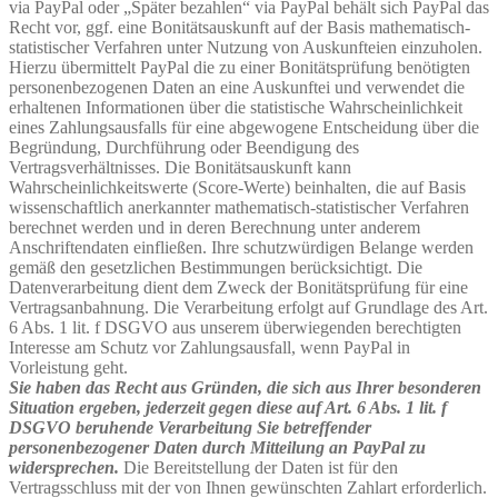
via PayPal oder „Später bezahlen“ via PayPal behält sich PayPal das
Recht vor, ggf. eine Bonitätsauskunft auf der Basis mathematisch-
statistischer Verfahren unter Nutzung von Auskunfteien einzuholen.
Hierzu übermittelt PayPal die zu einer Bonitätsprüfung benötigten
personenbezogenen Daten an eine Auskunftei und verwendet die
erhaltenen Informationen über die statistische Wahrscheinlichkeit
eines Zahlungsausfalls für eine abgewogene Entscheidung über die
Begründung, Durchführung oder Beendigung des
Vertragsverhältnisses. Die Bonitätsauskunft kann
Wahrscheinlichkeitswerte (Score-Werte) beinhalten, die auf Basis
wissenschaftlich anerkannter mathematisch-statistischer Verfahren
berechnet werden und in deren Berechnung unter anderem
Anschriftendaten einfließen. Ihre schutzwürdigen Belange werden
gemäß den gesetzlichen Bestimmungen berücksichtigt. Die
Datenverarbeitung dient dem Zweck der Bonitätsprüfung für eine
Vertragsanbahnung. Die Verarbeitung erfolgt auf Grundlage des Art.
6 Abs. 1 lit. f DSGVO aus unserem überwiegenden berechtigten
Interesse am Schutz vor Zahlungsausfall, wenn PayPal in
Vorleistung geht.
Sie haben das Recht aus Gründen, die sich aus Ihrer besonderen
Situation ergeben, jederzeit gegen diese auf Art. 6 Abs. 1 lit. f
DSGVO beruhende Verarbeitung Sie betreffender
personenbezogener Daten durch Mitteilung an PayPal zu
widersprechen.
Die Bereitstellung der Daten ist für den
Vertragsschluss mit der von Ihnen gewünschten Zahlart erforderlich.