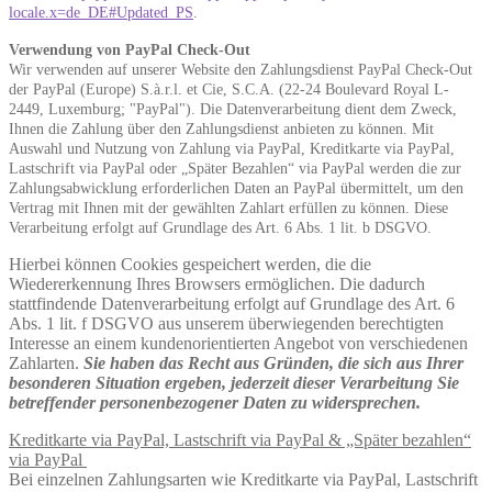
locale.x=de_DE#Updated_PS
.
Verwendung von PayPal Check-Out
Wir verwenden auf unserer Website den Zahlungsdienst PayPal Check-Out
der PayPal (Europe) S.à.r.l. et Cie, S.C.A. (22-24 Boulevard Royal L-
2449, Luxemburg; "PayPal"). Die Datenverarbeitung dient dem Zweck,
Ihnen die Zahlung über den Zahlungsdienst anbieten zu können. Mit
Auswahl und Nutzung von Zahlung via PayPal, Kreditkarte via PayPal,
Lastschrift via PayPal oder „Später Bezahlen“ via PayPal werden die zur
Zahlungsabwicklung erforderlichen Daten an PayPal übermittelt, um den
Vertrag mit Ihnen mit der gewählten Zahlart erfüllen zu können. Diese
Verarbeitung erfolgt auf Grundlage des Art. 6 Abs. 1 lit. b DSGVO.
Hierbei können Cookies gespeichert werden, die die
Wiedererkennung Ihres Browsers ermöglichen. Die dadurch
stattfindende Datenverarbeitung erfolgt auf Grundlage des Art. 6
Abs. 1 lit. f DSGVO aus unserem überwiegenden berechtigten
Interesse an einem kundenorientierten Angebot von verschiedenen
Zahlarten.
Sie haben das Recht aus Gründen, die sich aus Ihrer
besonderen Situation ergeben, jederzeit dieser Verarbeitung Sie
betreffender personenbezogener Daten zu widersprechen.
Kreditkarte via PayPal, Lastschrift via PayPal & „Später bezahlen“
via PayPal
Bei einzelnen Zahlungsarten wie Kreditkarte via PayPal, Lastschrift