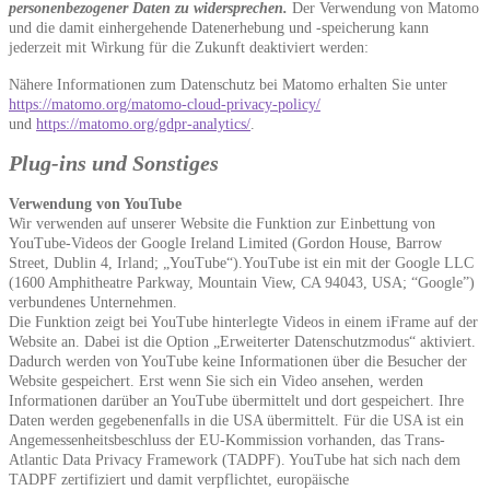
personenbezogener Daten zu widersprechen.
Der Verwendung von Matomo
und die damit einhergehende Datenerhebung und -speicherung kann
jederzeit
mit Wirkung für die Zukunft deaktiviert werden:
Nähere Informationen zum Datenschutz bei Matomo erhalten Sie unter
https://matomo.org/matomo-cloud-privacy-policy/
und
https://matomo.org/gdpr-analytics/
.
Plug-ins und Sonstiges
Verwendung von YouTube
Wir verwenden auf unserer Website die Funktion zur Einbettung von
YouTube-Videos der Google Ireland Limited (Gordon House, Barrow
Street, Dublin 4, Irland; „YouTube“).YouTube ist ein mit der Google LLC
(1600 Amphitheatre Parkway, Mountain View, CA 94043, USA; “Google”)
verbundenes Unternehmen.
Die Funktion zeigt bei YouTube hinterlegte Videos in einem iFrame auf der
Website an. Dabei ist die Option „Erweiterter Datenschutzmodus“ aktiviert.
Dadurch werden von YouTube keine Informationen über die Besucher der
Website gespeichert. Erst wenn Sie sich ein Video ansehen, werden
Informationen darüber an YouTube übermittelt und dort gespeichert. Ihre
Daten werden gegebenenfalls in die USA übermittelt. Für die USA ist ein
Angemessenheitsbeschluss der EU-Kommission vorhanden, das Trans-
Atlantic Data Privacy Framework (TADPF). YouTube
hat sich nach dem
TADPF zertifiziert und damit verpflichtet, europäische