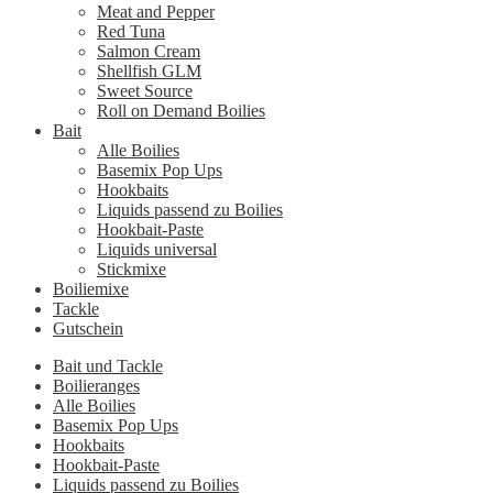
Meat and Pepper
Red Tuna
Salmon Cream
Shellfish GLM
Sweet Source
Roll on Demand Boilies
Bait
Alle Boilies
Basemix Pop Ups
Hookbaits
Liquids passend zu Boilies
Hookbait-Paste
Liquids universal
Stickmixe
Boiliemixe
Tackle
Gutschein
Bait und Tackle
Boilieranges
Alle Boilies
Basemix Pop Ups
Hookbaits
Hookbait-Paste
Liquids passend zu Boilies