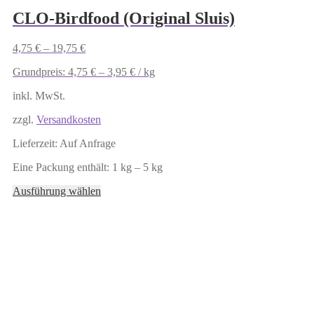
CLO-Birdfood (Original Sluis)
4,75
€
–
19,75
€
Grundpreis:
4,75
€
–
3,95
€
/
kg
inkl. MwSt.
zzgl.
Versandkosten
Lieferzeit:
Auf Anfrage
Eine Packung enthält: 1
kg
– 5
kg
Dieses
Ausführung wählen
Produkt
weist
mehrere
Varianten
auf.
Die
Optionen
können
auf