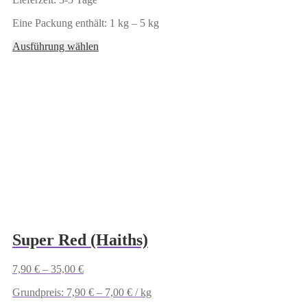
Eine Packung enthält: 1
kg
– 5
kg
Dieses
Ausführung wählen
Produkt
weist
mehrere
Varianten
auf.
Die
Optionen
können
auf
der
Produktseite
gewählt
werden
Super Red (Haiths)
7,90
€
–
35,00
€
Grundpreis:
7,90
€
–
7,00
€
/
kg