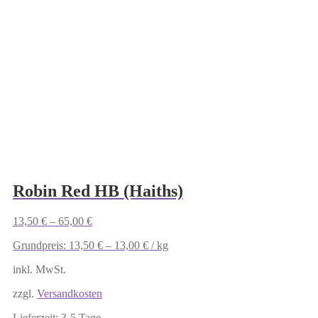
Produkt
weist
mehrere
Varianten
auf.
Die
Optionen
können
auf
der
Produktseite
gewählt
werden
Robin Red HB (Haiths)
13,50
€
–
65,00
€
Grundpreis:
13,50
€
–
13,00
€
/
kg
inkl. MwSt.
zzgl.
Versandkosten
Lieferzeit:
3-5 Tage