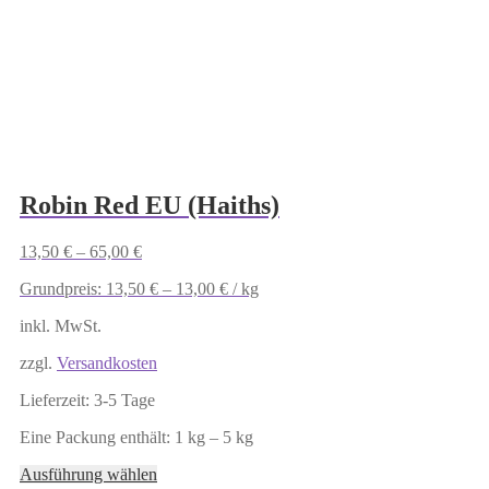
Die
Optionen
können
auf
der
Produktseite
gewählt
werden
Robin Red EU (Haiths)
13,50
€
–
65,00
€
Grundpreis:
13,50
€
–
13,00
€
/
kg
inkl. MwSt.
zzgl.
Versandkosten
Lieferzeit:
3-5 Tage
Eine Packung enthält: 1
kg
– 5
kg
Dieses
Ausführung wählen