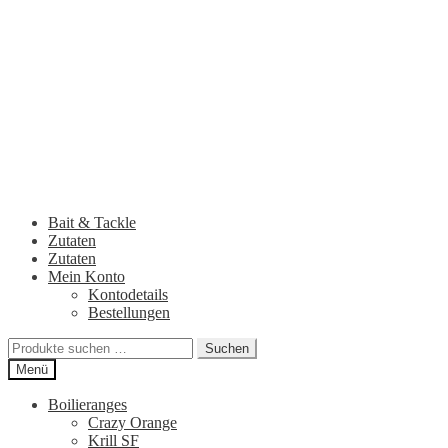
Zur
Zum
Navigation
Inhalt
springen
springen
Bait & Tackle
Zutaten
Zutaten
Mein Konto
Kontodetails
Bestellungen
Suchen
Suchen
nach:
Menü
Boilieranges
Crazy Orange
Krill SF