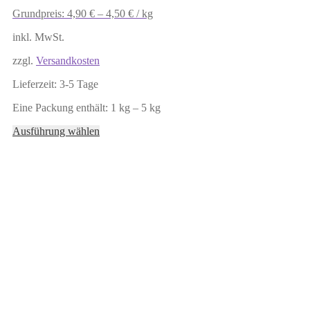
Grundpreis:
4,90
€
–
4,50
€
/
kg
inkl. MwSt.
zzgl.
Versandkosten
Lieferzeit:
3-5 Tage
Eine Packung enthält: 1
kg
– 5
kg
Dieses
Ausführung wählen
Produkt
weist
mehrere
Varianten
auf.
Die
Optionen
können
auf
der
Produktseite
gewählt
werden