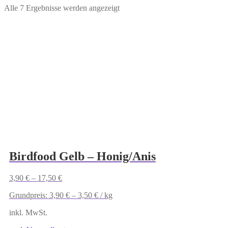
Alle 7 Ergebnisse werden angezeigt
Birdfood Gelb – Honig/Anis
3,90
€
–
17,50
€
Grundpreis:
3,90
€
–
3,50
€
/
kg
inkl. MwSt.