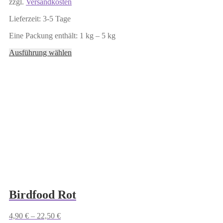
zzgl.
Versandkosten
Lieferzeit:
3-5 Tage
Eine Packung enthält: 1
kg
– 5
kg
Dieses
Ausführung wählen
Produkt
weist
mehrere
Varianten
auf.
Die
Optionen
können
auf
der
Produktseite
gewählt
werden
Birdfood Rot
4,90
€
–
22,50
€