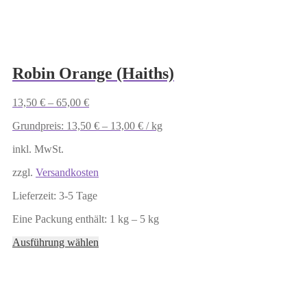
der
Produktseite
gewählt
werden
Robin Orange (Haiths)
13,50
€
–
65,00
€
Grundpreis:
13,50
€
–
13,00
€
/
kg
inkl. MwSt.
zzgl.
Versandkosten
Lieferzeit:
3-5 Tage
Eine Packung enthält: 1
kg
– 5
kg
Dieses
Ausführung wählen
Produkt
weist
mehrere
Varianten
auf.