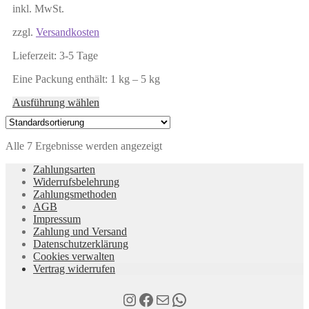
inkl. MwSt.
zzgl.
Versandkosten
Lieferzeit:
3-5 Tage
Eine Packung enthält: 1
kg
– 5
kg
Dieses
Ausführung wählen
Produkt
weist
mehrere
Alle 7 Ergebnisse werden angezeigt
Varianten
auf.
Zahlungsarten
Die
Widerrufsbelehrung
Optionen
Zahlungsmethoden
können
AGB
auf
Impressum
der
Zahlung und Versand
Produktseite
Datenschutzerklärung
gewählt
Cookies verwalten
werden
Vertrag widerrufen
Instagram
Facebook
E-Mail
WhatsApp