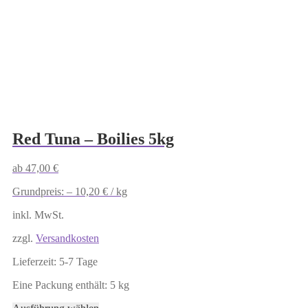
auf.
Die
Optionen
können
auf
der
Produktseite
gewählt
werden
Red Tuna – Boilies 5kg
ab
47,00
€
Grundpreis: –
10,20
€
/
kg
inkl. MwSt.
zzgl.
Versandkosten
Lieferzeit:
5-7 Tage
Eine Packung enthält: 5
kg
Dieses