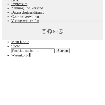
auf
Impressum
der
Zahlung und Versand
Produktseite
Datenschutzerklärung
gewählt
Cookies verwalten
werden
Vertrag widerrufen
Instagram
Facebook
E-Mail
WhatsApp
Mein Konto
Suche
Suchen
Suchen
nach:
Warenkorb
0