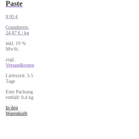
Paste
9,95
€
Grundpreis:
24,87
€
/
kg
inkl. 19 %
MwSt.
zzgl.
Versandkosten
Lieferzeit:
3-5
Tage
Eine Packung
enthält: 0,4
kg
In den
Warenkorb