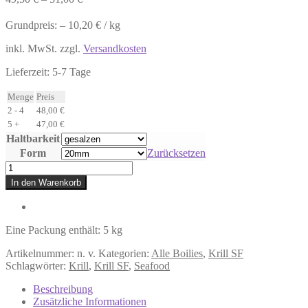
Grundpreis: –
10,20
€
/
kg
inkl. MwSt.
zzgl.
Versandkosten
Lieferzeit:
5-7 Tage
Menge
Preis
2 - 4
48,00
€
5 +
47,00
€
Haltbarkeit
Form
Zurücksetzen
Krill
SF
In den Warenkorb
-
Boilies
5kg
Menge
Eine Packung enthält: 5
kg
Artikelnummer:
n. v.
Kategorien:
Alle Boilies
,
Krill SF
Schlagwörter:
Krill
,
Krill SF
,
Seafood
Beschreibung
Zusätzliche Informationen