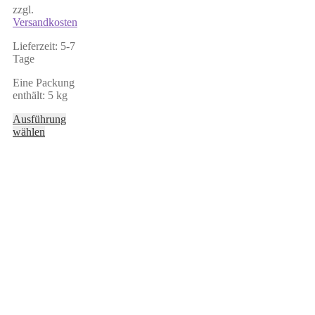
zzgl.
Versandkosten
Lieferzeit:
5-7
Tage
Eine Packung
enthält: 5
kg
Ausführung
Dieses
wählen
Produkt
weist
mehrere
Varianten
auf.
Die
Optionen
können
auf
der
Produktseite
gewählt
werden