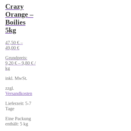
Crazy
Orange –
Boilies
5kg
47,50
€
–
49,00
€
Grundpreis:
9,20
€
–
9,80
€
/
kg
inkl. MwSt.
zzgl.
Versandkosten
Lieferzeit:
5-7
Tage
Eine Packung
enthält: 5
kg