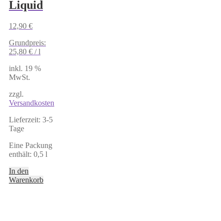
Liquid
12,90
€
Grundpreis:
25,80
€
/
l
inkl. 19 %
MwSt.
zzgl.
Versandkosten
Lieferzeit:
3-5
Tage
Eine Packung
enthält: 0,5
l
In den
Warenkorb