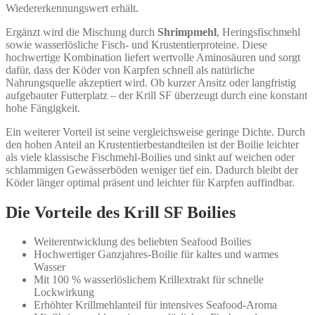
Wiedererkennungswert erhält.
Ergänzt wird die Mischung durch
Shrimpmehl
, Heringsfischmehl
sowie wasserlösliche Fisch- und Krustentierproteine. Diese
hochwertige Kombination liefert wertvolle Aminosäuren und sorgt
dafür, dass der Köder von Karpfen schnell als natürliche
Nahrungsquelle akzeptiert wird. Ob kurzer Ansitz oder langfristig
aufgebauter Futterplatz – der Krill SF überzeugt durch eine konstant
hohe Fängigkeit.
Ein weiterer Vorteil ist seine vergleichsweise geringe Dichte. Durch
den hohen Anteil an Krustentierbestandteilen ist der Boilie leichter
als viele klassische Fischmehl-Boilies und sinkt auf weichen oder
schlammigen Gewässerböden weniger tief ein. Dadurch bleibt der
Köder länger optimal präsent und leichter für Karpfen auffindbar.
Die Vorteile des Krill SF Boilies
Weiterentwicklung des beliebten Seafood Boilies
Hochwertiger Ganzjahres-Boilie für kaltes und warmes
Wasser
Mit 100 % wasserlöslichem Krillextrakt für schnelle
Lockwirkung
Erhöhter Krillmehlanteil für intensives Seafood-Aroma