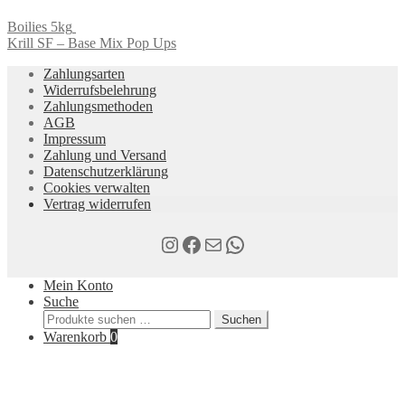
Boilies 5kg
Krill SF – Base Mix Pop Ups
Zahlungsarten
Widerrufsbelehrung
Zahlungsmethoden
AGB
Impressum
Zahlung und Versand
Datenschutzerklärung
Cookies verwalten
Vertrag widerrufen
Instagram
Facebook
E-Mail
WhatsApp
Mein Konto
Suche
Suchen
Suchen
nach:
Warenkorb
0