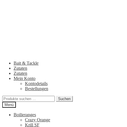
Zur
Zum
Navigation
Inhalt
springen
springen
Bait & Tackle
Zutaten
Zutaten
Mein Konto
Kontodetails
Bestellungen
Suchen
Suchen
nach:
Menü
Boilieranges
Crazy Orange
Krill SF