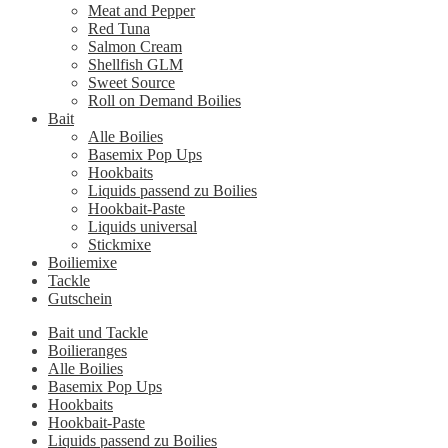
Meat and Pepper
Red Tuna
Salmon Cream
Shellfish GLM
Sweet Source
Roll on Demand Boilies
Bait
Alle Boilies
Basemix Pop Ups
Hookbaits
Liquids passend zu Boilies
Hookbait-Paste
Liquids universal
Stickmixe
Boiliemixe
Tackle
Gutschein
Bait und Tackle
Boilieranges
Alle Boilies
Basemix Pop Ups
Hookbaits
Hookbait-Paste
Liquids passend zu Boilies