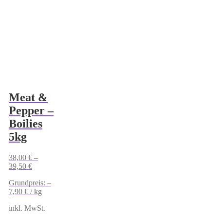
Meat &
Pepper –
Boilies
5kg
38,00
€
–
39,50
€
Grundpreis: –
7,90
€
/
kg
inkl. MwSt.