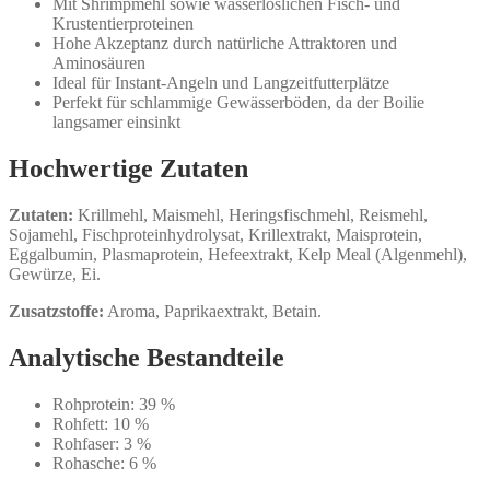
Mit Shrimpmehl sowie wasserlöslichen Fisch- und
Krustentierproteinen
Hohe Akzeptanz durch natürliche Attraktoren und
Aminosäuren
Ideal für Instant-Angeln und Langzeitfutterplätze
Perfekt für schlammige Gewässerböden, da der Boilie
langsamer einsinkt
Hochwertige Zutaten
Zutaten:
Krillmehl, Maismehl, Heringsfischmehl, Reismehl,
Sojamehl, Fischproteinhydrolysat, Krillextrakt, Maisprotein,
Eggalbumin, Plasmaprotein, Hefeextrakt, Kelp Meal (Algenmehl),
Gewürze, Ei.
Zusatzstoffe:
Aroma, Paprikaextrakt, Betain.
Analytische Bestandteile
Rohprotein: 39 %
Rohfett: 10 %
Rohfaser: 3 %
Rohasche: 6 %