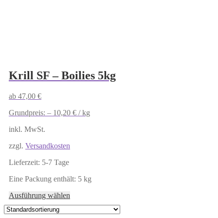
Krill SF – Boilies 5kg
ab
47,00
€
Grundpreis: –
10,20
€
/
kg
inkl. MwSt.
zzgl.
Versandkosten
Lieferzeit:
5-7 Tage
Eine Packung enthält: 5
kg
Dieses
Ausführung wählen
Produkt
weist