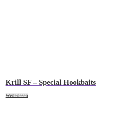
Optionen
können
auf
der
Produktseite
gewählt
werden
Krill SF – Special Hookbaits
Weiterlesen