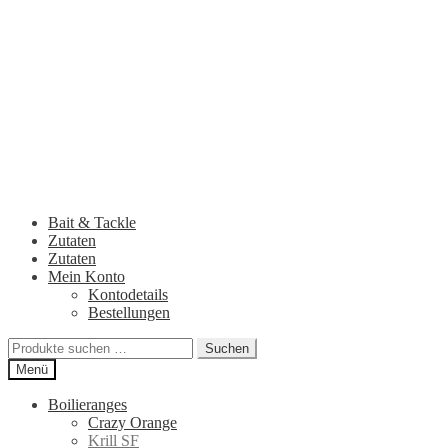
Zur
Zum
Navigation
Inhalt
springen
springen
Bait & Tackle
Zutaten
Zutaten
Mein Konto
Kontodetails
Bestellungen
Suchen
Suchen
nach:
Menü
Boilieranges
Crazy Orange
Krill SF