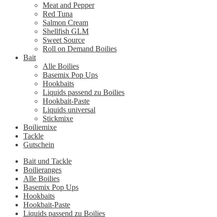
Meat and Pepper
Red Tuna
Salmon Cream
Shellfish GLM
Sweet Source
Roll on Demand Boilies
Bait
Alle Boilies
Basemix Pop Ups
Hookbaits
Liquids passend zu Boilies
Hookbait-Paste
Liquids universal
Stickmixe
Boiliemixe
Tackle
Gutschein
Bait und Tackle
Boilieranges
Alle Boilies
Basemix Pop Ups
Hookbaits
Hookbait-Paste
Liquids passend zu Boilies