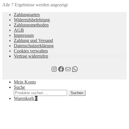
mehrere
Alle 7 Ergebnisse werden angezeigt
Varianten
auf.
Zahlungsarten
Die
Widerrufsbelehrung
Optionen
Zahlungsmethoden
können
AGB
auf
Impressum
der
Zahlung und Versand
Produktseite
Datenschutzerklärung
gewählt
Cookies verwalten
werden
Vertrag widerrufen
Instagram
Facebook
E-Mail
WhatsApp
Mein Konto
Suche
Suchen
Suchen
nach:
Warenkorb
0