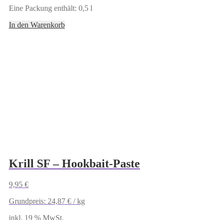
Eine Packung enthält: 0,5
l
In den Warenkorb
Krill SF – Hookbait-Paste
9,95
€
Grundpreis:
24,87
€
/
kg
inkl. 19 % MwSt.