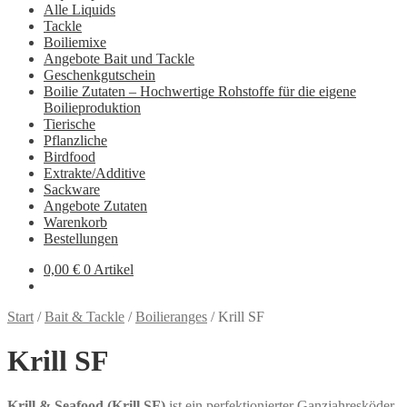
Alle Liquids
Tackle
Boiliemixe
Angebote Bait und Tackle
Geschenkgutschein
Boilie Zutaten – Hochwertige Rohstoffe für die eigene
Boilieproduktion
Tierische
Pflanzliche
Birdfood
Extrakte/Additive
Sackware
Angebote Zutaten
Warenkorb
Bestellungen
0,00
€
0 Artikel
Start
/
Bait & Tackle
/
Boilieranges
/
Krill SF
Krill SF
Krill & Seafood (Krill SF)
ist ein perfektionierter Ganzjahresköder,