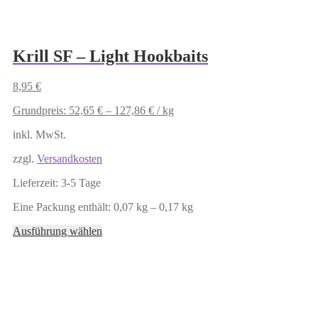
Krill SF – Light Hookbaits
8,95
€
Grundpreis:
52,65
€
–
127,86
€
/
kg
inkl. MwSt.
zzgl.
Versandkosten
Lieferzeit:
3-5 Tage
Eine Packung enthält: 0,07
kg
– 0,17
kg
Dieses
Ausführung wählen
Produkt
weist
mehrere
Varianten
auf.
Die