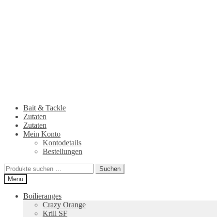
Zur
Zum
Navigation
Inhalt
springen
springen
Bait & Tackle
Zutaten
Zutaten
Mein Konto
Kontodetails
Bestellungen
Suchen
Suchen
nach:
Menü
Boilieranges
Crazy Orange
Krill SF