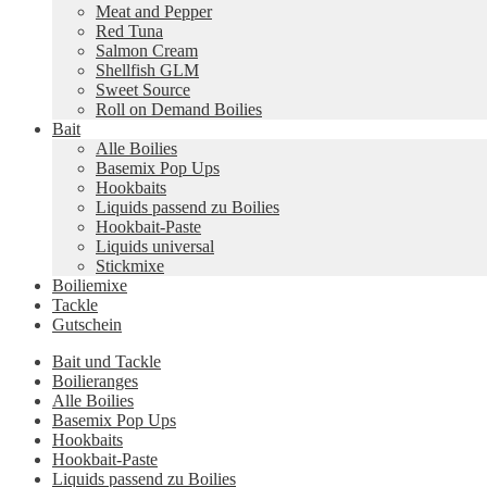
Meat and Pepper
Red Tuna
Salmon Cream
Shellfish GLM
Sweet Source
Roll on Demand Boilies
Bait
Alle Boilies
Basemix Pop Ups
Hookbaits
Liquids passend zu Boilies
Hookbait-Paste
Liquids universal
Stickmixe
Boiliemixe
Tackle
Gutschein
Bait und Tackle
Boilieranges
Alle Boilies
Basemix Pop Ups
Hookbaits
Hookbait-Paste
Liquids passend zu Boilies