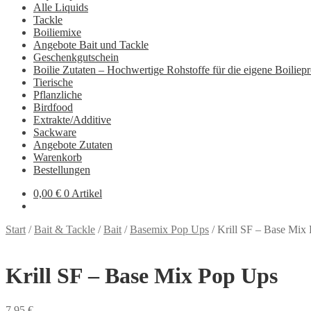
Alle Liquids
Tackle
Boiliemixe
Angebote Bait und Tackle
Geschenkgutschein
Boilie Zutaten – Hochwertige Rohstoffe für die eigene Boiliep
Tierische
Pflanzliche
Birdfood
Extrakte/Additive
Sackware
Angebote Zutaten
Warenkorb
Bestellungen
0,00
€
0 Artikel
Start
/
Bait & Tackle
/
Bait
/
Basemix Pop Ups
/
Krill SF – Base Mix
Krill SF – Base Mix Pop Ups
7,95
€