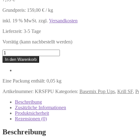
Grundpreis:
159,00
€
/
kg
inkl. 19 % MwSt.
zzgl.
Versandkosten
Lieferzeit:
3-5 Tage
Vorrätig (kann nachbestellt werden)
Krill
SF
In den Warenkorb
–
Base
Mix
Pop
Eine Packung enthält: 0,05
kg
Ups
Menge
Artikelnummer:
KRSFPU
Kategorien:
Basemix Pop Ups
,
Krill SF
,
P
Beschreibung
Zusätzliche Informationen
Produktsicherheit
Rezensionen (0)
Beschreibung