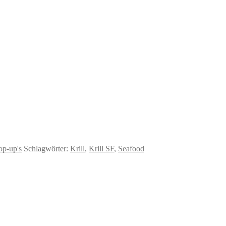
op-up's
Schlagwörter:
Krill
,
Krill SF
,
Seafood