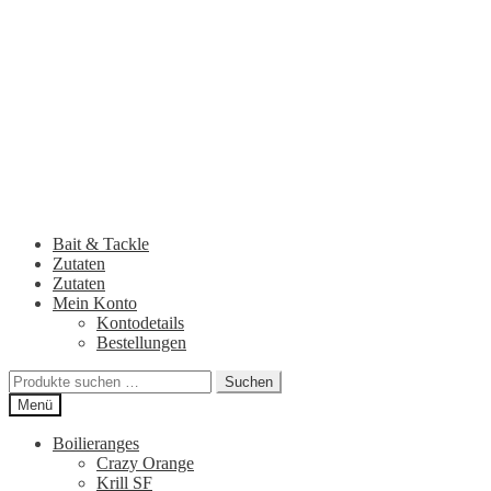
Zur
Zum
Navigation
Inhalt
springen
springen
Bait & Tackle
Zutaten
Zutaten
Mein Konto
Kontodetails
Bestellungen
Suchen
Suchen
nach:
Menü
Boilieranges
Crazy Orange
Krill SF