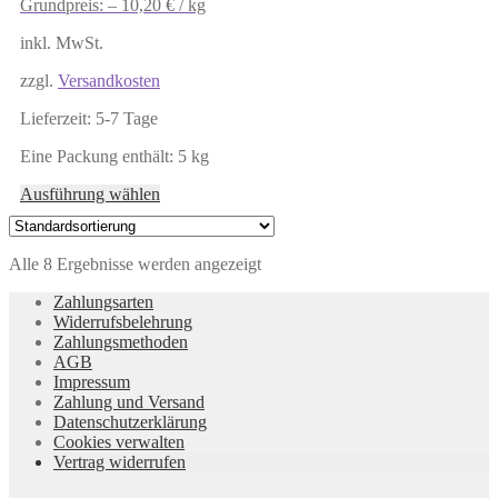
Grundpreis: –
10,20
€
/
kg
inkl. MwSt.
zzgl.
Versandkosten
Lieferzeit:
5-7 Tage
Eine Packung enthält: 5
kg
Dieses
Ausführung wählen
Produkt
weist
mehrere
Alle 8 Ergebnisse werden angezeigt
Varianten
auf.
Zahlungsarten
Die
Widerrufsbelehrung
Optionen
Zahlungsmethoden
können
AGB
auf
Impressum
der
Zahlung und Versand
Produktseite
Datenschutzerklärung
gewählt
Cookies verwalten
werden
Vertrag widerrufen