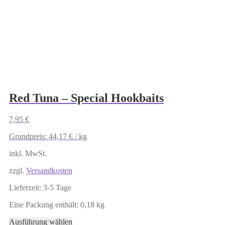
Produktseite
gewählt
werden
Red Tuna – Special Hookbaits
7,95
€
Grundpreis:
44,17
€
/
kg
inkl. MwSt.
zzgl.
Versandkosten
Lieferzeit:
3-5 Tage
Eine Packung enthält: 0,18
kg
Dieses
Ausführung wählen