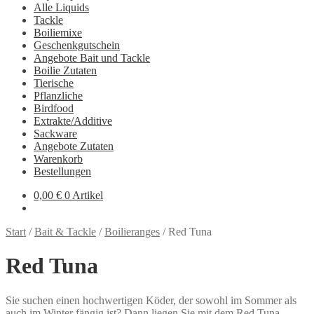
Alle Liquids
Tackle
Boiliemixe
Geschenkgutschein
Angebote Bait und Tackle
Boilie Zutaten
Tierische
Pflanzliche
Birdfood
Extrakte/Additive
Sackware
Angebote Zutaten
Warenkorb
Bestellungen
0,00
€
0 Artikel
Start
/
Bait & Tackle
/
Boilieranges
/
Red Tuna
Red Tuna
Sie suchen einen hochwertigen Köder, der sowohl im Sommer als
auch im Winter fängig ist? Dann liegen Sie mit dem Red Tuna