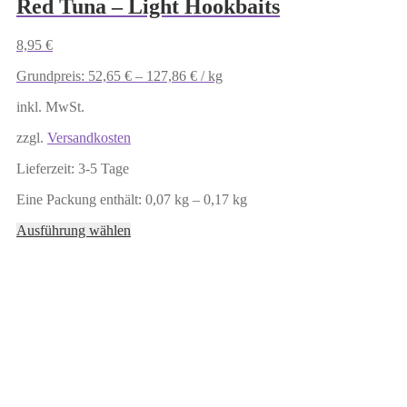
Red Tuna – Light Hookbaits
8,95
€
Grundpreis:
52,65
€
–
127,86
€
/
kg
inkl. MwSt.
zzgl.
Versandkosten
Lieferzeit:
3-5 Tage
Eine Packung enthält: 0,07
kg
– 0,17
kg
Dieses
Ausführung wählen
Produkt
weist
mehrere
Varianten
auf.
Die
Optionen
können
auf
der