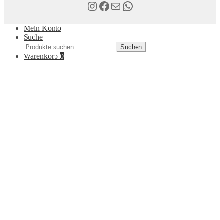
Instagram
Facebook
E-Mail
WhatsApp
Mein Konto
Suche
Suchen
Suchen
nach:
Warenkorb
0