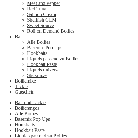
Meat and Pepper
Red Tuna
Salmon Cream
Shellfish GLM
Sweet Source
Roll on Demand Boilies
Bait
Alle Boilies
Basemix Pop Ups
Hookbaits
Liquids passend zu Boilies
Hookbait-Paste
Liquids universal
Stickmixe
Boiliemixe
Tackle
Gutschein
Bait und Tackle
Boilieranges
Alle Boilies
Basemix Pop Ups
Hookbaits
Hookbait-Paste
Liquids passend zu Boilies