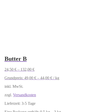
mehrere
Varianten
auf.
Die
Optionen
können
auf
der
Produktseite
gewählt
werden
Butter B
24,50
€
–
132,00
€
Grundpreis:
49,00
€
–
44,00
€
/
kg
inkl. MwSt.
zzgl.
Versandkosten
Lieferzeit:
3-5 Tage
Eine Packung enthält: 0,5
kg
– 3
kg