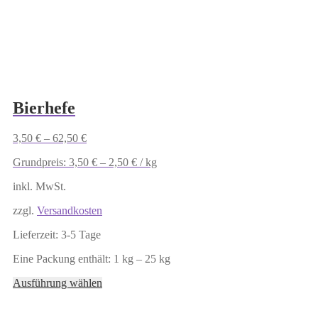
können
auf
der
Produktseite
gewählt
werden
Bierhefe
3,50
€
–
62,50
€
Grundpreis:
3,50
€
–
2,50
€
/
kg
inkl. MwSt.
zzgl.
Versandkosten
Lieferzeit:
3-5 Tage
Eine Packung enthält: 1
kg
– 25
kg
Dieses
Ausführung wählen
Produkt
weist