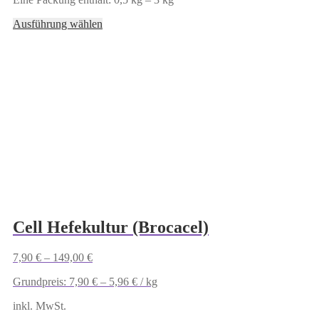
Dieses
Ausführung wählen
Produkt
weist
mehrere
Varianten
auf.
Die
Optionen
können
auf
der
Produktseite
gewählt
werden
Cell Hefekultur (Brocacel)
7,90
€
–
149,00
€
Grundpreis:
7,90
€
–
5,96
€
/
kg
inkl. MwSt.