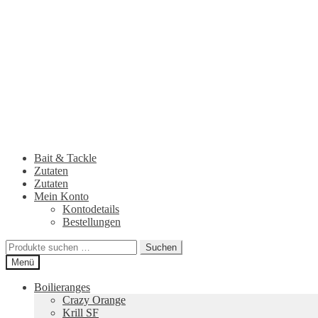
Zur
Zum
Navigation
Inhalt
springen
springen
Bait & Tackle
Zutaten
Zutaten
Mein Konto
Kontodetails
Bestellungen
Suchen
Suchen
nach:
Menü
Boilieranges
Crazy Orange
Krill SF