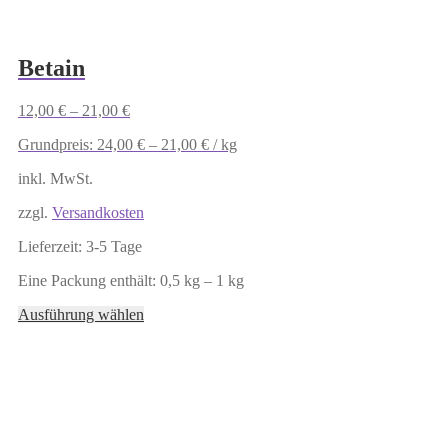
Betain
12,00
€
–
21,00
€
Grundpreis:
24,00
€
–
21,00
€
/
kg
inkl. MwSt.
zzgl.
Versandkosten
Lieferzeit:
3-5 Tage
Eine Packung enthält: 0,5
kg
– 1
kg
Dieses
Ausführung wählen
Produkt
weist
mehrere
Varianten
auf.
Die
Optionen