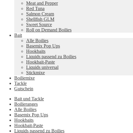
Meat and Pepper
Red Tuna
Salmon Cream
Shellfish GLM
Sweet Source
Roll on Demand Boilies
Bait
Alle Boilies
Basemix Pop Ups
Hookbaits
Liquids passend zu Boilies
Hookbait-Paste
Liquids universal
Stickmixe
Boiliemixe
Tackle
Gutschein
Bait und Tackle
Boilieranges
Alle Boilies
Basemix Pop Ups
Hookbaits
Hookbait-Paste
Liquids passend zu Boilies