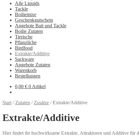
Alle Liquids
Tackle
Boiliemixe
Geschenkgutschein
Angebote Bait und Tackle
Boilie Zutaten
Tierische
Pflanzliche
Birdfood
Extrakte/Additive
Sackware
Angebote Zutaten
Warenkorb
Bestellungen
0,00
€
0 Artikel
Start
/
Zutaten
/
Zusätze
/
Extrakte/Additive
Extrakte/Additive
Hier findet ihr hochwirksame Extrakte, Attraktoren und Additive für d