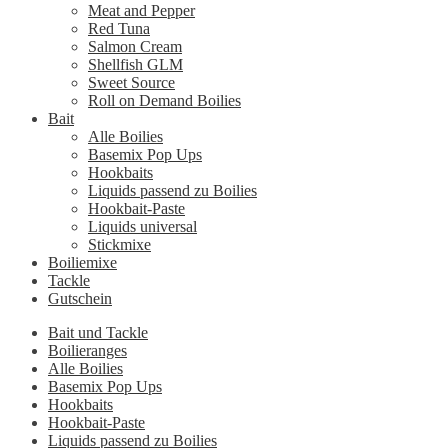
Meat and Pepper
Red Tuna
Salmon Cream
Shellfish GLM
Sweet Source
Roll on Demand Boilies
Bait
Alle Boilies
Basemix Pop Ups
Hookbaits
Liquids passend zu Boilies
Hookbait-Paste
Liquids universal
Stickmixe
Boiliemixe
Tackle
Gutschein
Bait und Tackle
Boilieranges
Alle Boilies
Basemix Pop Ups
Hookbaits
Hookbait-Paste
Liquids passend zu Boilies