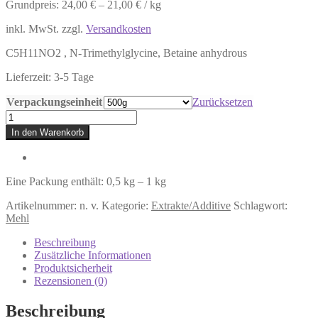
Grundpreis:
24,00
€
–
21,00
€
/
kg
inkl. MwSt.
zzgl.
Versandkosten
C5H11NO2 , N-Trimethylglycine, Betaine anhydrous
Lieferzeit:
3-5 Tage
Verpackungseinheit
Zurücksetzen
Betain
Menge
In den Warenkorb
Eine Packung enthält: 0,5
kg
– 1
kg
Artikelnummer:
n. v.
Kategorie:
Extrakte/Additive
Schlagwort:
Mehl
Beschreibung
Zusätzliche Informationen
Produktsicherheit
Rezensionen (0)
Beschreibung