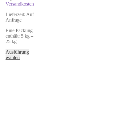
Versandkosten
Lieferzeit:
Auf
Anfrage
Eine Packung
enthält: 5
kg
–
25
kg
Ausführung
Dieses
wählen
Produkt
weist
mehrere
Varianten
auf.
Die
Optionen
können
auf
der
Produktseite
gewählt
werden