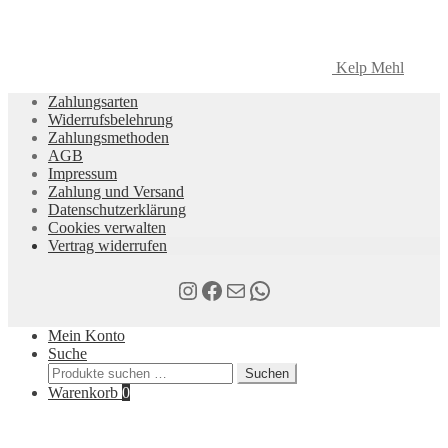
Kelp Mehl
Zahlungsarten
Widerrufsbelehrung
Zahlungsmethoden
AGB
Impressum
Zahlung und Versand
Datenschutzerklärung
Cookies verwalten
Vertrag widerrufen
Instagram
Facebook
E-Mail
WhatsApp
Mein Konto
Suche
Suchen
Suchen
nach:
Warenkorb
0