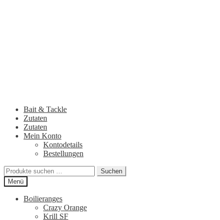
Zur
Zum
Navigation
Inhalt
springen
springen
Bait & Tackle
Zutaten
Zutaten
Mein Konto
Kontodetails
Bestellungen
Suchen
Suchen
nach:
Menü
Boilieranges
Crazy Orange
Krill SF