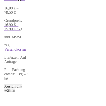
16,90
€
–
79,50
€
Grundpreis:
16,90
€
–
15,90
€
/
kg
inkl. MwSt.
zzgl.
Versandkosten
Lieferzeit:
Auf
Anfrage
Eine Packung
enthält: 1
kg
– 5
kg
Ausführung
Dieses
wählen
Produkt
weist
mehrere