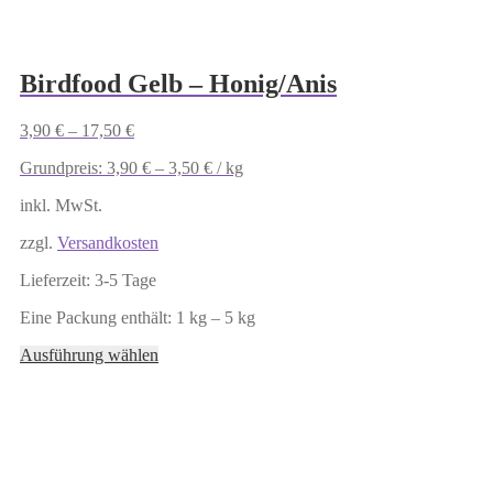
gewählt
werden
Birdfood Gelb – Honig/Anis
3,90
€
–
17,50
€
Grundpreis:
3,90
€
–
3,50
€
/
kg
inkl. MwSt.
zzgl.
Versandkosten
Lieferzeit:
3-5 Tage
Eine Packung enthält: 1
kg
– 5
kg
Dieses
Ausführung wählen
Produkt
weist
mehrere
Varianten
auf.
Die
Optionen