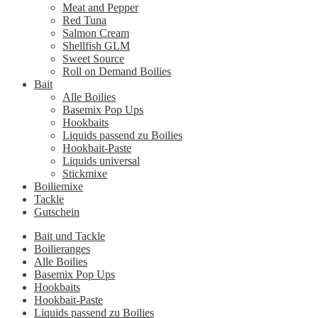
Meat and Pepper
Red Tuna
Salmon Cream
Shellfish GLM
Sweet Source
Roll on Demand Boilies
Bait
Alle Boilies
Basemix Pop Ups
Hookbaits
Liquids passend zu Boilies
Hookbait-Paste
Liquids universal
Stickmixe
Boiliemixe
Tackle
Gutschein
Bait und Tackle
Boilieranges
Alle Boilies
Basemix Pop Ups
Hookbaits
Hookbait-Paste
Liquids passend zu Boilies