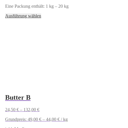
Eine Packung enthält: 1
kg
– 20
kg
Dieses
Ausführung wählen
Produkt
weist
mehrere
Varianten
auf.
Die
Optionen
können
auf
der
Produktseite
gewählt
werden
Butter B
24,50
€
–
132,00
€
Grundpreis:
49,00
€
–
44,00
€
/
kg