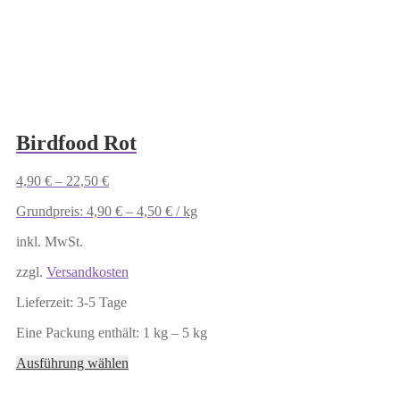
können
auf
der
Produktseite
gewählt
werden
Birdfood Rot
4,90
€
–
22,50
€
Grundpreis:
4,90
€
–
4,50
€
/
kg
inkl. MwSt.
zzgl.
Versandkosten
Lieferzeit:
3-5 Tage
Eine Packung enthält: 1
kg
– 5
kg
Dieses
Ausführung wählen
Produkt
weist