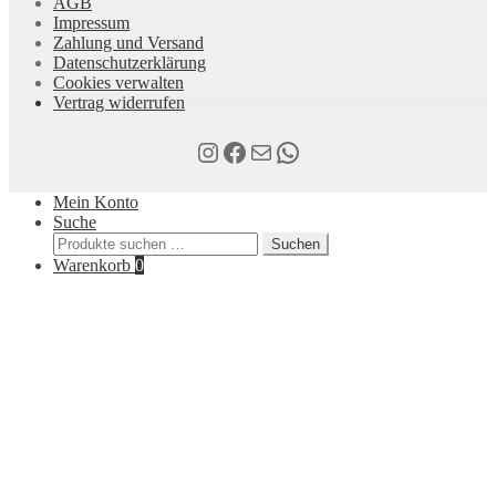
AGB
Impressum
Zahlung und Versand
Datenschutzerklärung
Cookies verwalten
Vertrag widerrufen
Instagram
Facebook
E-Mail
WhatsApp
Mein Konto
Suche
Suchen
Suchen
nach:
Warenkorb
0