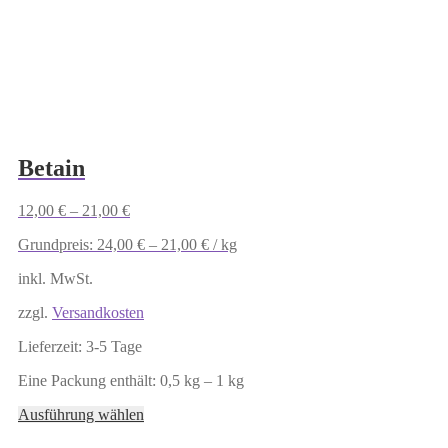
Betain
12,00
€
–
21,00
€
Grundpreis:
24,00
€
–
21,00
€
/
kg
inkl. MwSt.
zzgl.
Versandkosten
Lieferzeit:
3-5 Tage
Eine Packung enthält: 0,5
kg
– 1
kg
Dieses
Ausführung wählen
Produkt