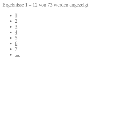
Ergebnisse 1 – 12 von 73 werden angezeigt
1
2
3
4
5
6
7
→