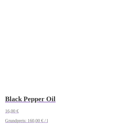
mehrere
Varianten
auf.
Die
Optionen
können
auf
der
Produktseite
gewählt
werden
Black Pepper Oil
16,00
€
Grundpreis:
160,00
€
/
l