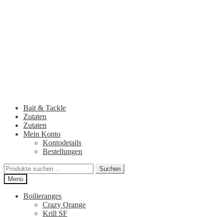
Zur
Zum
Navigation
Inhalt
springen
springen
Bait & Tackle
Zutaten
Zutaten
Mein Konto
Kontodetails
Bestellungen
Suchen
Suchen
nach:
Menü
Boilieranges
Crazy Orange
Krill SF