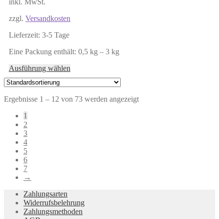
inkl. MwSt.
zzgl.
Versandkosten
Lieferzeit:
3-5 Tage
Eine Packung enthält: 0,5
kg
– 3
kg
Dieses
Ausführung wählen
Produkt
weist
mehrere
Ergebnisse 1 – 12 von 73 werden angezeigt
Varianten
auf.
1
Die
2
Optionen
3
können
4
auf
5
der
6
Produktseite
7
gewählt
→
werden
Zahlungsarten
Widerrufsbelehrung
Zahlungsmethoden