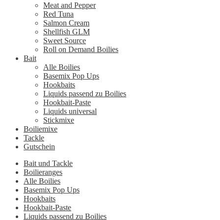
Meat and Pepper
Red Tuna
Salmon Cream
Shellfish GLM
Sweet Source
Roll on Demand Boilies
Bait
Alle Boilies
Basemix Pop Ups
Hookbaits
Liquids passend zu Boilies
Hookbait-Paste
Liquids universal
Stickmixe
Boiliemixe
Tackle
Gutschein
Bait und Tackle
Boilieranges
Alle Boilies
Basemix Pop Ups
Hookbaits
Hookbait-Paste
Liquids passend zu Boilies