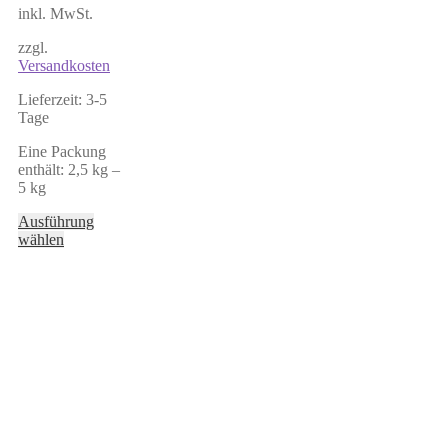
inkl. MwSt.
zzgl.
Versandkosten
Lieferzeit:
3-5
Tage
Eine Packung
enthält: 2,5
kg
–
5
kg
Ausführung
Dieses
wählen
Produkt
weist
mehrere
Varianten
auf.
Die
Optionen
können
auf
der
Produktseite