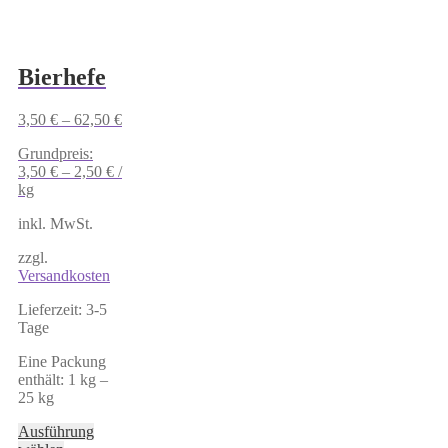
gewählt
werden
Bierhefe
3,50
€
–
62,50
€
Grundpreis:
3,50
€
–
2,50
€
/
kg
inkl. MwSt.
zzgl.
Versandkosten
Lieferzeit:
3-5
Tage
Eine Packung
enthält: 1
kg
–
25
kg
Ausführung