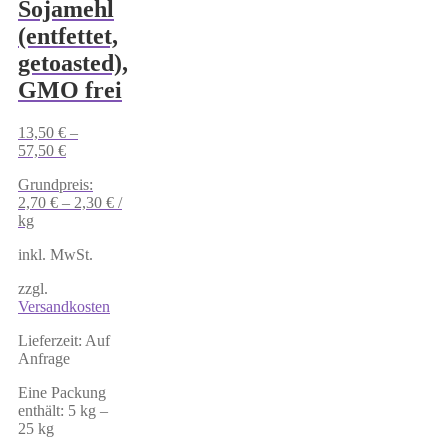
Sojamehl
(entfettet,
getoasted),
GMO frei
13,50
€
–
57,50
€
Grundpreis:
2,70
€
–
2,30
€
/
kg
inkl. MwSt.
zzgl.
Versandkosten
Lieferzeit:
Auf
Anfrage
Eine Packung
enthält: 5
kg
–
25
kg