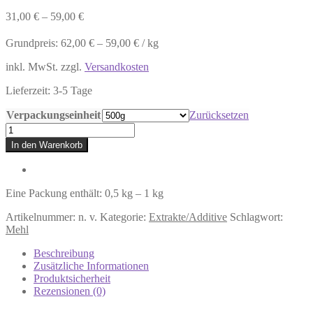
31,00
€
–
59,00
€
Grundpreis:
62,00
€
–
59,00
€
/
kg
inkl. MwSt.
zzgl.
Versandkosten
Lieferzeit:
3-5 Tage
Verpackungseinheit
Zurücksetzen
GLM
Grünlippmuschelextrakt
In den Warenkorb
(vollfett)
Menge
Eine Packung enthält: 0,5
kg
– 1
kg
Artikelnummer:
n. v.
Kategorie:
Extrakte/Additive
Schlagwort:
Mehl
Beschreibung
Zusätzliche Informationen
Produktsicherheit
Rezensionen (0)