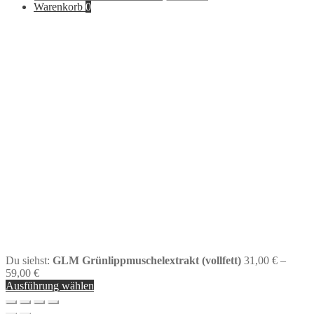
nach:
Warenkorb
0
Du siehst:
GLM Grünlippmuschelextrakt (vollfett)
31,00
€
–
59,00
€
Ausführung wählen