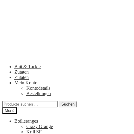
Zur
Zum
Navigation
Inhalt
springen
springen
Bait & Tackle
Zutaten
Zutaten
Mein Konto
Kontodetails
Bestellungen
Suchen
Suchen
nach:
Menü
Boilieranges
Crazy Orange
Krill SF