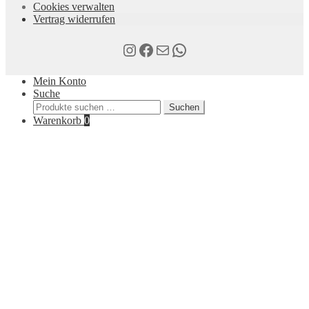
Cookies verwalten
Vertrag widerrufen
Instagram
Facebook
E-Mail
WhatsApp
Mein Konto
Suche
Suchen
Suchen
nach:
Warenkorb
0