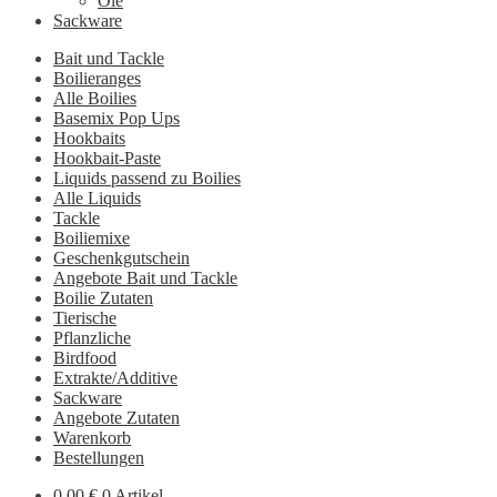
Öle
Sackware
Bait und Tackle
Boilieranges
Alle Boilies
Basemix Pop Ups
Hookbaits
Hookbait-Paste
Liquids passend zu Boilies
Alle Liquids
Tackle
Boiliemixe
Geschenkgutschein
Angebote Bait und Tackle
Boilie Zutaten
Tierische
Pflanzliche
Birdfood
Extrakte/Additive
Sackware
Angebote Zutaten
Warenkorb
Bestellungen
0,00
€
0 Artikel