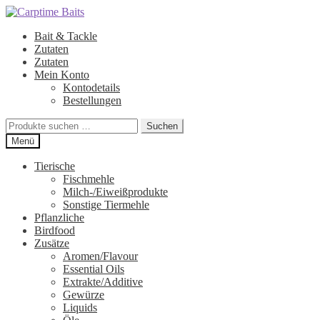
Zur
Zum
Navigation
Inhalt
Bait & Tackle
springen
springen
Zutaten
Zutaten
Mein Konto
Kontodetails
Bestellungen
Suchen
Suchen
nach:
Menü
Tierische
Fischmehle
Milch-/Eiweißprodukte
Sonstige Tiermehle
Pflanzliche
Birdfood
Zusätze
Aromen/Flavour
Essential Oils
Extrakte/Additive
Gewürze
Liquids