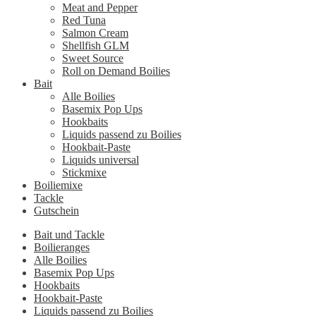
Meat and Pepper
Red Tuna
Salmon Cream
Shellfish GLM
Sweet Source
Roll on Demand Boilies
Bait
Alle Boilies
Basemix Pop Ups
Hookbaits
Liquids passend zu Boilies
Hookbait-Paste
Liquids universal
Stickmixe
Boiliemixe
Tackle
Gutschein
Bait und Tackle
Boilieranges
Alle Boilies
Basemix Pop Ups
Hookbaits
Hookbait-Paste
Liquids passend zu Boilies