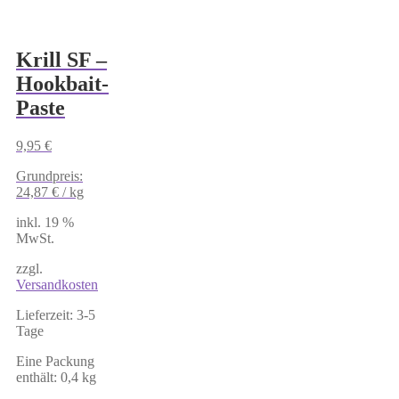
Krill SF –
Hookbait-
Paste
9,95
€
Grundpreis:
24,87
€
/
kg
inkl. 19 %
MwSt.
zzgl.
Versandkosten
Lieferzeit:
3-5
Tage
Eine Packung
enthält: 0,4
kg