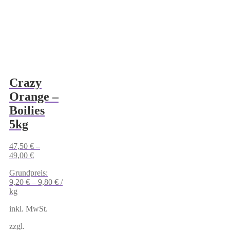
Crazy
Orange –
Boilies
5kg
47,50
€
–
49,00
€
Grundpreis:
9,20
€
–
9,80
€
/
kg
inkl. MwSt.
zzgl.