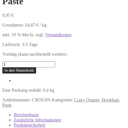
Paste
9,95
€
Grundpreis:
24,87
€
/
kg
inkl. 19 % MwSt.
zzgl.
Versandkosten
Lieferzeit:
3-5 Tage
Vorrätig (kann nachbestellt werden)
Crazy
Orange
In den Warenkorb
–
Hookbait-
Paste
Menge
Eine Packung enthält: 0,4
kg
Artikelnummer:
CROGPA
Kategorien:
Crazy Orange
,
Hookbait-
Paste
Beschreibung
Zusätzliche Informationen
Produktsicherheit