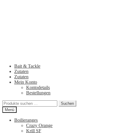
Zur
Zum
Navigation
Inhalt
springen
springen
Bait & Tackle
Zutaten
Zutaten
Mein Konto
Kontodetails
Bestellungen
Suchen
Suchen
nach:
Menü
Boilieranges
Crazy Orange
Krill SF