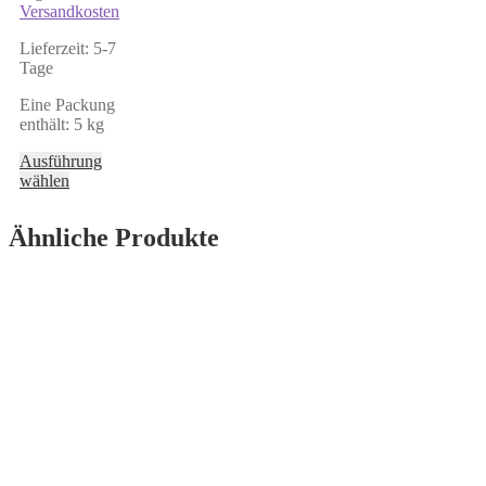
Versandkosten
Lieferzeit:
5-7
Tage
Eine Packung
enthält: 5
kg
Ausführung
Dieses
wählen
Produkt
weist
Ähnliche Produkte
mehrere
Varianten
auf.
Die
Optionen
können
auf
der
Produktseite
gewählt
werden