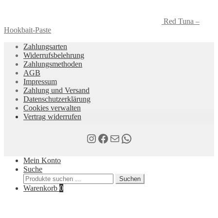
Red Tuna –
Hookbait-Paste
Zahlungsarten
Widerrufsbelehrung
Zahlungsmethoden
AGB
Impressum
Zahlung und Versand
Datenschutzerklärung
Cookies verwalten
Vertrag widerrufen
Instagram
Facebook
E-Mail
WhatsApp
Mein Konto
Suche
Suchen
Suchen
nach:
Warenkorb
0