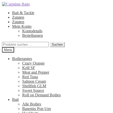
Zur
Zum
Navigation
Inhalt
Bait & Tackle
springen
springen
Zutaten
Zutaten
Mein Konto
Kontodetails
Bestellungen
Suchen
Suchen
nach:
Menü
Boilieranges
Crazy Orange
Krill SF
Meat and Pepper
Red Tuna
Salmon Cream
Shellfish GLM
Sweet Source
Roll on Demand Boilies
Bait
Alle Boilies
Basemix Pop Ups