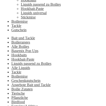
Hookbaits
Liquids passend zu Boilies
Hookbait-Paste
Liquids universal
Stickmixe
Boiliemixe
Tackle
Gutschein
Bait und Tackle
Boilieranges
Alle Boilies
Basemix Pop Ups
Hookbaits
Hookbait-Paste
Liquids passend zu Boilies
Alle Liquids
Tackle
Boiliemixe
Geschenkgutschein
Angebote Bait und Tackle
Boilie Zutaten
Tierische
Pflanzliche
Birdfood