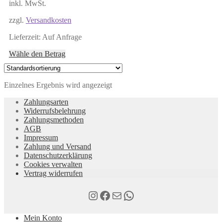
inkl. MwSt.
zzgl.
Versandkosten
Lieferzeit:
Auf Anfrage
Dieses
Wähle den Betrag
Produkt
weist
mehrere
Einzelnes Ergebnis wird angezeigt
Varianten
auf.
Zahlungsarten
Die
Widerrufsbelehrung
Optionen
Zahlungsmethoden
können
AGB
auf
Impressum
der
Zahlung und Versand
Produktseite
Datenschutzerklärung
gewählt
Cookies verwalten
werden
Vertrag widerrufen
Instagram
Facebook
E-Mail
WhatsApp
Mein Konto