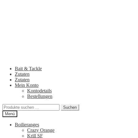
Zur
Zum
Navigation
Inhalt
springen
springen
Bait & Tackle
Zutaten
Zutaten
Mein Konto
Kontodetails
Bestellungen
Suchen
Suchen
nach:
Menü
Boilieranges
Crazy Orange
Krill SF