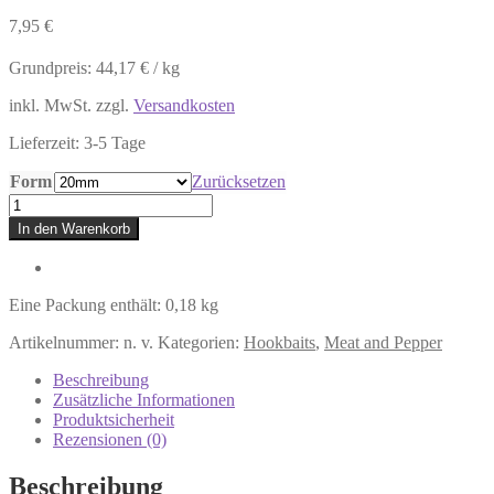
7,95
€
Grundpreis:
44,17
€
/
kg
inkl. MwSt.
zzgl.
Versandkosten
Lieferzeit:
3-5 Tage
Form
Zurücksetzen
Meat
&
In den Warenkorb
Pepper
–
Special
Hookbaits
Eine Packung enthält: 0,18
kg
Menge
Artikelnummer:
n. v.
Kategorien:
Hookbaits
,
Meat and Pepper
Beschreibung
Zusätzliche Informationen
Produktsicherheit
Rezensionen (0)
Beschreibung