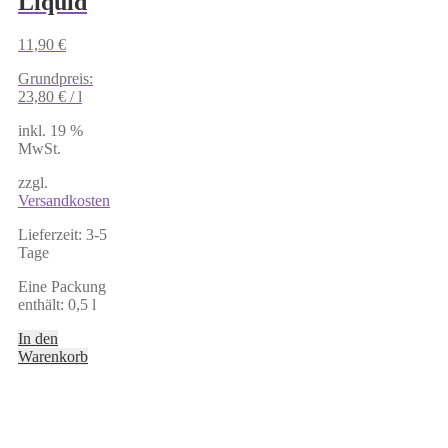
Liquid
11,90
€
Grundpreis:
23,80
€
/
l
inkl. 19 %
MwSt.
zzgl.
Versandkosten
Lieferzeit:
3-5
Tage
Eine Packung
enthält: 0,5
l
In den
Warenkorb