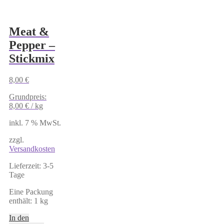
Meat &
Pepper –
Stickmix
8,00
€
Grundpreis:
8,00
€
/
kg
inkl. 7 % MwSt.
zzgl.
Versandkosten
Lieferzeit:
3-5
Tage
Eine Packung
enthält: 1
kg
In den