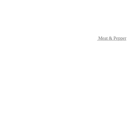
gewählt
werden
Meat & Pepper