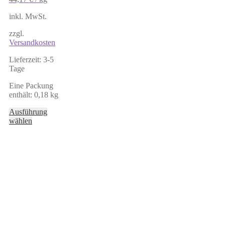
inkl. MwSt.
zzgl.
Versandkosten
Lieferzeit:
3-5
Tage
Eine Packung
enthält: 0,18
kg
Ausführung
Dieses
wählen
Produkt
weist
mehrere
Varianten
auf.
Die
Optionen
können
auf
der
Produktseite