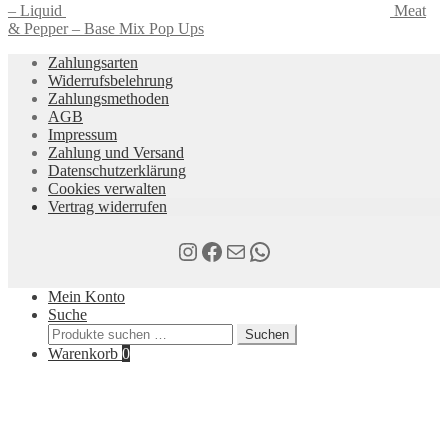
– Liquid
Meat
& Pepper – Base Mix Pop Ups
Zahlungsarten
Widerrufsbelehrung
Zahlungsmethoden
AGB
Impressum
Zahlung und Versand
Datenschutzerklärung
Cookies verwalten
Vertrag widerrufen
Instagram
Facebook
E-Mail
WhatsApp
Mein Konto
Suche
Suchen
Suchen
nach:
Warenkorb
0