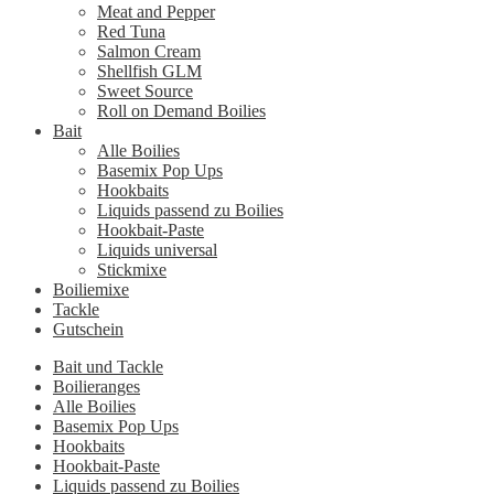
Meat and Pepper
Red Tuna
Salmon Cream
Shellfish GLM
Sweet Source
Roll on Demand Boilies
Bait
Alle Boilies
Basemix Pop Ups
Hookbaits
Liquids passend zu Boilies
Hookbait-Paste
Liquids universal
Stickmixe
Boiliemixe
Tackle
Gutschein
Bait und Tackle
Boilieranges
Alle Boilies
Basemix Pop Ups
Hookbaits
Hookbait-Paste
Liquids passend zu Boilies