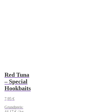
Red Tuna
– Special
Hookbaits
7,95
€
Grundpreis:
44,17
€
/
kg