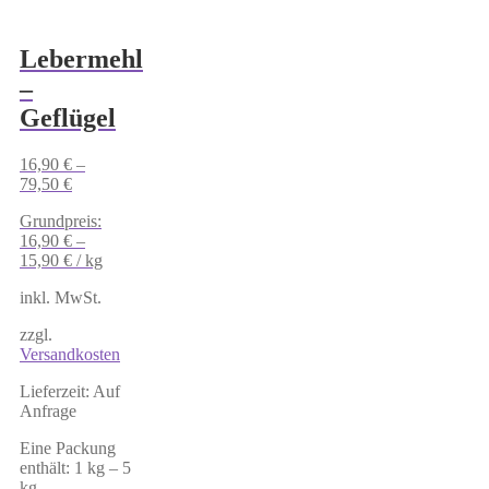
Lebermehl
–
Geflügel
16,90
€
–
79,50
€
Grundpreis:
16,90
€
–
15,90
€
/
kg
inkl. MwSt.
zzgl.
Versandkosten
Lieferzeit:
Auf
Anfrage
Eine Packung
enthält: 1
kg
– 5
kg