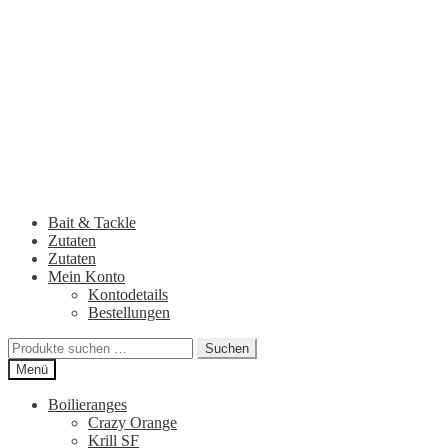
Zur
Zum
Navigation
Inhalt
springen
springen
Bait & Tackle
Zutaten
Zutaten
Mein Konto
Kontodetails
Bestellungen
Suchen
Suchen
nach:
Menü
Boilieranges
Crazy Orange
Krill SF