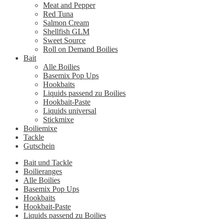
Meat and Pepper
Red Tuna
Salmon Cream
Shellfish GLM
Sweet Source
Roll on Demand Boilies
Bait
Alle Boilies
Basemix Pop Ups
Hookbaits
Liquids passend zu Boilies
Hookbait-Paste
Liquids universal
Stickmixe
Boiliemixe
Tackle
Gutschein
Bait und Tackle
Boilieranges
Alle Boilies
Basemix Pop Ups
Hookbaits
Hookbait-Paste
Liquids passend zu Boilies