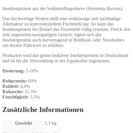
Insektenprotein aus der Soldatenfliegenlarve (Hermetia illucens).
Das hochwertige Protein stellt eine erstklassige und nachhaltige
Alternative zu konventionellem Fischmehl dar. So kann das
Insektenprotein bei Bedarf das Fischmehl völlig ersetzen. Durch den
sehr angenehm-nussigartigen Geruch, eignet sich das
Insektenprotein auch hervorragend in Birdfood- oder Nussboilies
um dessen Nährwert zu erhöhen.
Produziert wird das gentechnikfreie Insektenprotein in Deutschland
und ist für die Verwendung in der Aquakultur zugelassen.
Dosierung:
5-10%
Rohprotein:
60%
Rohfett:
4,9%
Rohasche:
11,3%
Feuchtigkeit:
3,5%
Zusätzliche Informationen
Gewicht
1,1 kg